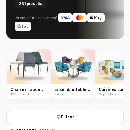
231
produits
VISA
Paiement 100% sécurisé
Chaises Tabourets
Ensemble Tables Chaises
104
produits
29
produits
15
produits
Filtrer