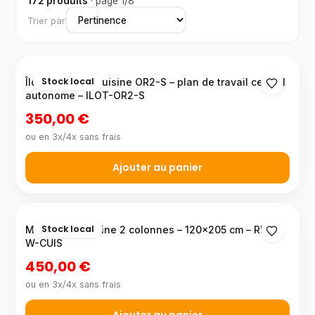
172 produits
· page 1/8
Trier par
Stock local
Îlot central de cuisine OR2-S – plan de travail central
autonome – ILOT-OR2-S
350,00 €
ou en 3x/4x sans frais
Ajouter au panier
Stock local
Meuble de cuisine 2 colonnes – 120×205 cm – RE7-
W-CUIS
450,00 €
ou en 3x/4x sans frais