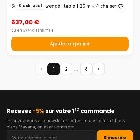
Stock local
Salle à manger wengé : table 1,20 m + 4 chaises
637,00 €
ou en 3x/4x sans frais
Ajouter au panier
‹
1
2
8
›
…
re
Recevez
−5%
sur votre 1
commande
Inscrivez-vous à la newsletter : offres, nouveautés et bons
plans Mayana, en avant-première.
S'inscrire