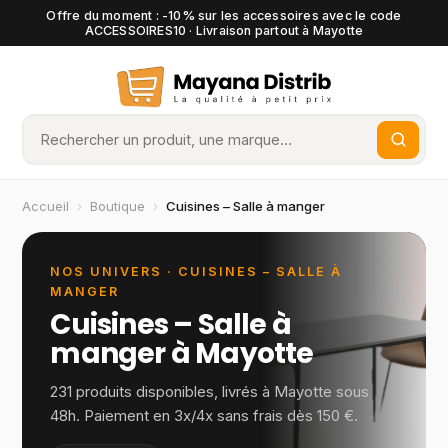
Offre du moment : -10% sur les accessoires avec le code
ACCESSOIRES10 · Livraison partout à Mayotte
Accueil
›
Boutique
›
Cuisines – Salle à manger
NOS UNIVERS ·
CUISINES – SALLE À
MANGER
Cuisines – Salle à
manger
à Mayotte
231
produits disponibles, livrés à Mayotte sous
48h. Paiement en 3x/4x sans frais dès 150 €.