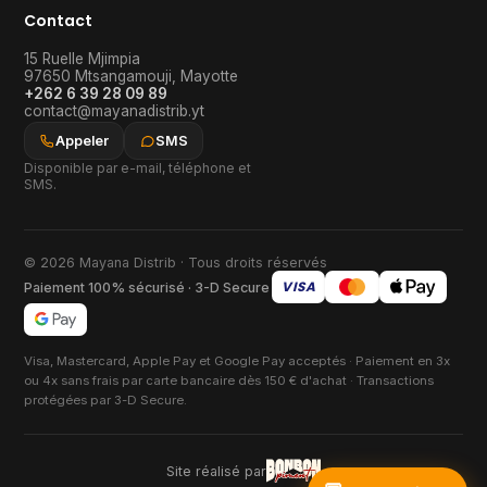
Contact
15 Ruelle Mjimpia
97650
Mtsangamouji
,
Mayotte
+262 6 39 28 09 89
contact@mayanadistrib.yt
Appeler
SMS
Disponible par e-mail, téléphone et
SMS.
© 2026 Mayana Distrib · Tous droits réservés
VISA
Paiement 100% sécurisé · 3-D Secure
Visa, Mastercard, Apple Pay et Google Pay acceptés · Paiement en 3x
ou 4x sans frais par carte bancaire dès 150 € d'achat · Transactions
protégées par 3-D Secure.
Site réalisé par