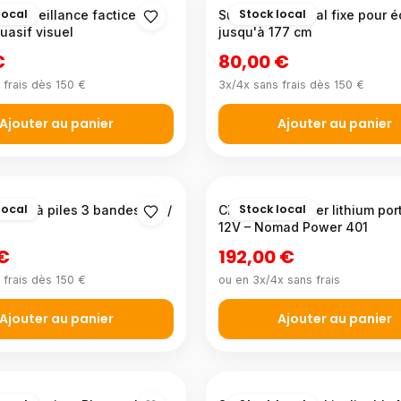
local
Stock local
 surveillance factice –
Support TV mural fixe pour é
suasif visuel
jusqu'à 177 cm
€
80,00 €
 frais dès 150 €
3x/4x sans frais dès 150 €
Ajouter au panier
Ajouter au panier
local
Stock local
table à piles 3 bandes AM /
Chargeur booster lithium por
12V – Nomad Power 401
 €
192,00 €
 frais dès 150 €
ou en 3x/4x sans frais
Ajouter au panier
Ajouter au panier