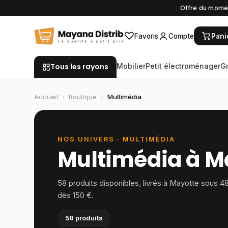
Offre du momen
♡
Favoris
Compte
Pani
Tous les rayons
Mobilier
Petit électroménager
G
Accueil
›
Boutique
›
Multimédia
NOS UNIVERS ·
MULTIMÉDIA
Multimédia
à M
58
produits disponibles, livrés à Mayotte sous 4
dès 150 €.
58
produits