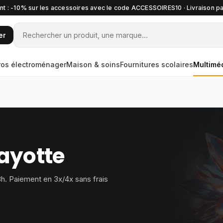
t : -10% sur les accessoires avec le code ACCESSOIRES10 · Livraison pa
er
ros électroménager
Maison & soins
Fournitures scolaires
Multimé
ayotte
8h. Paiement en 3x/4x sans frais