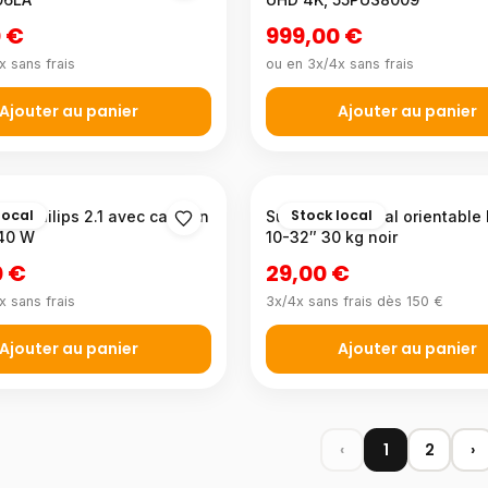
 €
999,00 €
x sans frais
ou en 3x/4x sans frais
Ajouter au panier
Ajouter au panier
local
Stock local
son Philips 2.1 avec caisson
Support TV mural orientable
140 W
10-32″ 30 kg noir
0 €
29,00 €
x sans frais
3x/4x sans frais dès 150 €
Ajouter au panier
Ajouter au panier
‹
1
2
›