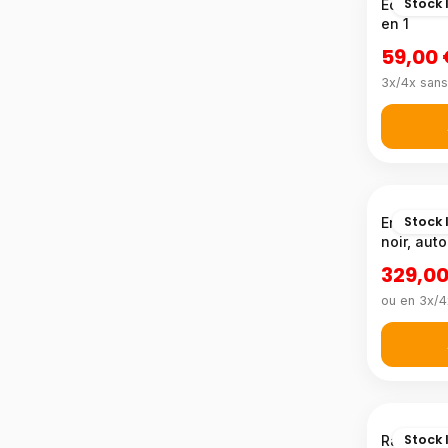
Stock 
Écouteurs
en 1
59,00
3x/4x sans
Stock 
Enceinte 
noir, aut
329,00
ou en 3x/4
Stock 
Radio rév