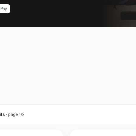
its
· page 1/2