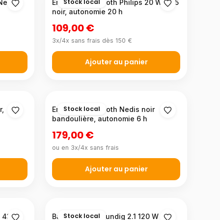
Stock local
Nedis
Enceinte Bluetooth Philips 20 W IPX5
noir, autonomie 20 h
109,00 €
3x/4x sans frais dès 150 €
Ajouter au panier
Stock local
r,
Enceinte Bluetooth Nedis noir
bandoulière, autonomie 6 h
179,00 €
ou en 3x/4x sans frais
Ajouter au panier
Stock local
o 43
Barre de son Grundig 2.1 120 W (60