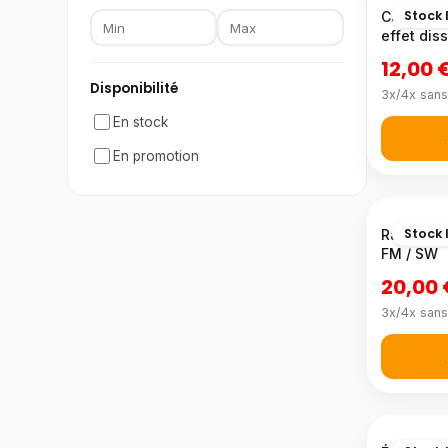
Stock 
Caméra de
effet dis
12,00 
Disponibilité
3x/4x sans
En stock
En promotion
Stock 
Radio por
FM / SW
20,00
3x/4x sans