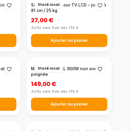
Stock local
crans
Support mural pour TV LCD – jusqu'à
81 cm / 25 kg
27,00 €
3x/4x sans frais dès 150 €
Ajouter au panier
Stock local
table
Micro-ondes 25L 900W noir avec
poignée
149,00 €
3x/4x sans frais dès 150 €
Ajouter au panier