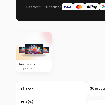
VISA
Paiement 100% sécurisé
Image et son
56
produits
Filtrer
36 produ
Prix (€)