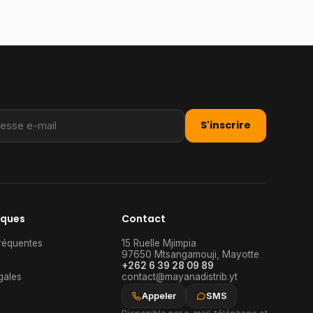
S'inscrire
iques
Contact
réquentes
15 Ruelle Mjimpia
97650
Mtsangamouji
,
Mayotte
+262 6 39 28 09 89
gales
contact@mayanadistrib.yt
Appeler
SMS