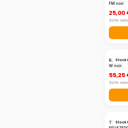
FM noir
25,00
3x/4x sans
Stock 
Radio DA
W noir
55,25
3x/4x sans
Stock 
TV LED S
55UA750