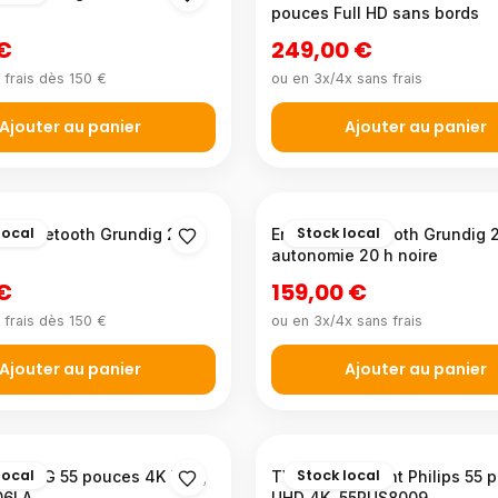
pouces Full HD sans bords
 €
249,00 €
 frais dès 150 €
ou en 3x/4x sans frais
Ajouter au panier
Ajouter au panier
local
Stock local
B+ Bluetooth Grundig 2×5
Enceinte Bluetooth Grundig 
autonomie 20 h noire
 €
159,00 €
 frais dès 150 €
ou en 3x/4x sans frais
Ajouter au panier
Ajouter au panier
local
Stock local
mart LG 55 pouces 4K UHD,
TV LED Ambilight Philips 55 
06LA
UHD 4K, 55PUS8009