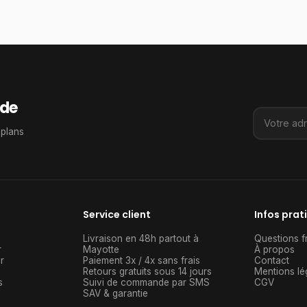
de
 plans
Service client
Infos prat
Livraison en 48h partout à
Questions f
r
Mayotte
À propos
r
Paiement 3x / 4x sans frais
Contact
Retours gratuits sous 14 jours
Mentions lé
s
Suivi de commande par SMS
CGV
SAV & garantie