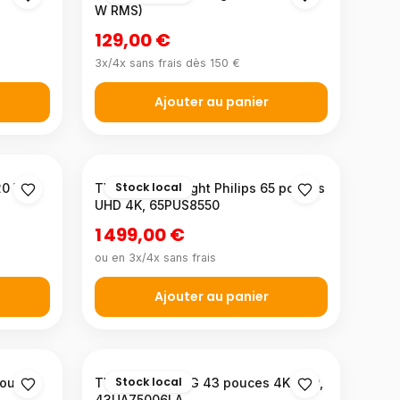
W RMS)
129,00 €
3x/4x sans frais dès 150 €
Ajouter au panier
Stock local
20 W
TV QLED Ambilight Philips 65 pouces
UHD 4K, 65PUS8550
1 499,00 €
ou en 3x/4x sans frais
Ajouter au panier
Stock local
pouces
TV LED Smart LG 43 pouces 4K UHD,
43UA75006LA