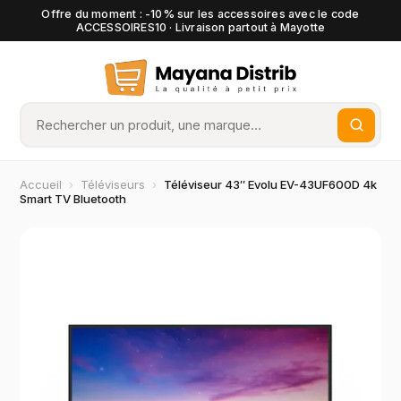
Offre du moment : -10% sur les accessoires avec le code
ACCESSOIRES10 · Livraison partout à Mayotte
Accueil
›
Téléviseurs
›
Téléviseur 43″ Evolu EV-43UF600D 4k
Smart TV Bluetooth