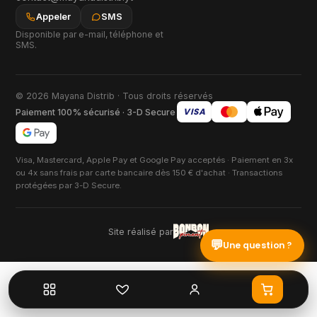
Appeler
SMS
Disponible par e-mail, téléphone et
SMS.
© 2026 Mayana Distrib · Tous droits réservés
VISA
Paiement 100% sécurisé · 3-D Secure
Visa, Mastercard, Apple Pay et Google Pay acceptés · Paiement en 3x
ou 4x sans frais par carte bancaire dès 150 € d'achat · Transactions
protégées par 3-D Secure.
Site réalisé par
💬
Une question ?