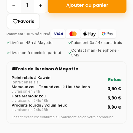
−
+
1
Ajouter au panier
Favoris
VISA
Paiement 100% sécurisé
✓
Livré en 48h à Mayotte
✓
Paiement 3x / 4x sans frais
Contact mail · téléphone ·
✓
Livraison à domicile partout
✓
SMS
🚚
Frais de livraison à Mayotte
Point relais à Kawéni
Relais
Retrait en relais
Mamoudzou · Tsoundzou → Haut Vallons
3,90 €
Livraison en 24h
Hors Mamoudzou
5,90 €
Livraison en 24h/48h
Produits lourds / volumineux
8,90 €
Livraison en 24h/48h
Le tarif exact est confirmé au paiement selon votre commune.