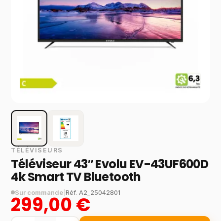
TÉLÉVISEURS
Téléviseur 43″ Evolu EV-43UF600D
4k Smart TV Bluetooth
Sur commande
|
Réf.
A2_25042801
299,00 €