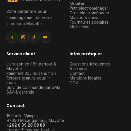
Mobilier
Petit électroménager
Votre partenaire pour
Gros électroménager
l'aménagement de votre
Maison & soins
Fournitures scolaires
intérieur à Mayotte
.
Multimédia
Service client
Infos pratiques
Livraison en 48h partout à
Questions fréquentes
Mayotte
À propos
Paiement 3x / 4x sans frais
Contact
Retours gratuits sous 14
Mentions légales
jours
CGV
Suivi de commande par SMS
SAV & garantie
Contact
15 Ruelle Mjimpia
97650
Mtsangamouji
,
Mayotte
+262 6 39 28 09 89
contact@mayanadistrib.yt