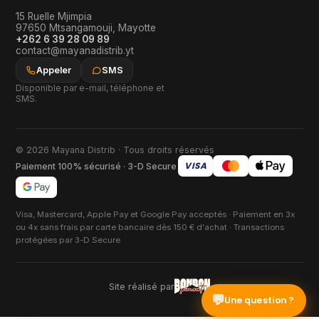
15 Ruelle Mjimpia
97650
Mtsangamouji
,
Mayotte
+262 6 39 28 09 89
contact@mayanadistrib.yt
Appeler
SMS
Disponible par e-mail, téléphone et
SMS.
© 2026 Mayana Distrib · Tous droits réservés
VISA
Paiement 100% sécurisé · 3-D Secure
Visa, Mastercard, Apple Pay et Google Pay acceptés · Paiement en 3x
ou 4x sans frais par carte bancaire dès 150 € d'achat · Transactions
protégées par 3-D Secure.
Site réalisé par
💬
Une question ?