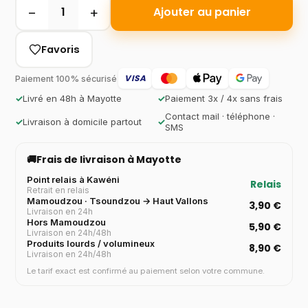
−
+
1
Ajouter au panier
Favoris
VISA
Paiement 100% sécurisé
✓
Livré en 48h à Mayotte
✓
Paiement 3x / 4x sans frais
Contact mail · téléphone ·
✓
Livraison à domicile partout
✓
SMS
🚚
Frais de livraison à Mayotte
Point relais à Kawéni
Relais
Retrait en relais
Mamoudzou · Tsoundzou → Haut Vallons
3,90 €
Livraison en 24h
Hors Mamoudzou
5,90 €
Livraison en 24h/48h
Produits lourds / volumineux
8,90 €
Livraison en 24h/48h
Le tarif exact est confirmé au paiement selon votre commune.