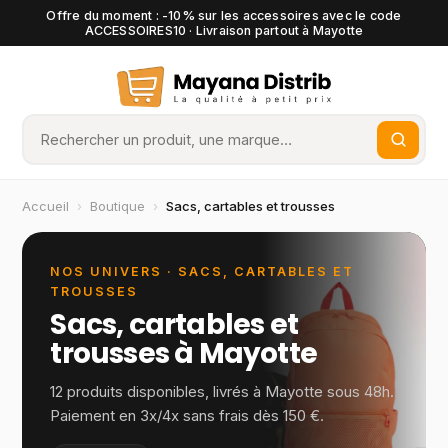
Offre du moment : -10% sur les accessoires avec le code
ACCESSOIRES10 · Livraison partout à Mayotte
Accueil
›
Boutique
›
Sacs, cartables et trousses
NOS UNIVERS ·
SACS, CARTABLES ET
TROUSSES
Sacs, cartables et
trousses
à Mayotte
12
produits disponibles, livrés à Mayotte sous 48h.
Paiement en 3x/4x sans frais dès 150 €.