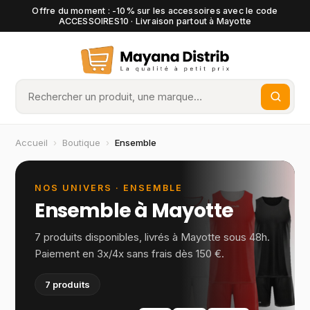
Offre du moment : -10% sur les accessoires avec le code
ACCESSOIRES10 · Livraison partout à Mayotte
Accueil
›
Boutique
›
Ensemble
NOS UNIVERS ·
ENSEMBLE
Ensemble
à Mayotte
7
produits disponibles, livrés à Mayotte sous 48h.
Paiement en 3x/4x sans frais dès 150 €.
7
produits