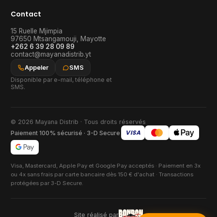
Contact
15 Ruelle Mjimpia
97650
Mtsangamouji
,
Mayotte
+262 6 39 28 09 89
contact@mayanadistrib.yt
Appeler
SMS
Disponible par e-mail, téléphone et
SMS.
© 2026 Mayana Distrib · Tous droits réservés
VISA
Paiement 100% sécurisé · 3-D Secure
Visa, Mastercard, Apple Pay et Google Pay acceptés · Paiement en 3x
ou 4x sans frais par carte bancaire dès 150 € d'achat · Transactions
protégées par 3-D Secure.
Site réalisé par