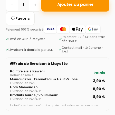
−
+
1
Ajouter au panier
Favoris
VISA
Paiement 100% sécurisé
Paiement 3x / 4x sans frais
✓
Livré en 48h à Mayotte
✓
dès 150 €
Contact mail · téléphone ·
✓
Livraison à domicile partout
✓
SMS
🚚
Frais de livraison à Mayotte
Point relais à Kawéni
Relais
Retrait en relais
Mamoudzou · Tsoundzou → Haut Vallons
3,90 €
Livraison en 24h
Hors Mamoudzou
5,90 €
Livraison en 24h/48h
Produits lourds / volumineux
8,90 €
Livraison en 24h/48h
Le tarif exact est confirmé au paiement selon votre commune.