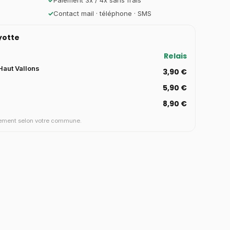
✓
Paiement 3x / 4x sans frais
✓
Contact mail · téléphone · SMS
ayotte
Relais
aut Vallons
3,90 €
5,90 €
8,90 €
aiement selon votre commune.