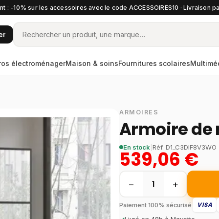
t : -10% sur les accessoires avec le code ACCESSOIRES10 · Livraison pa
er
ros électroménager
Maison & soins
Fournitures scolaires
Multimé
ARMOIRES
Armoire de
En stock
|
Réf.
D1_C3DIF8V3WO
539,06 €
−
+
1
VISA
Paiement 100% sécurisé