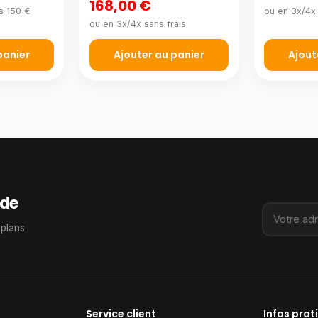
168,00 €
s 150 €
ou en 3x/4x 
ou en 3x/4x sans frais
panier
Ajouter au panier
Ajout
de
 plans
Service client
Infos prat