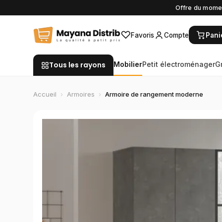
Offre du momen
♡
Favoris
Compte
Pani
Tous les rayons
Mobilier
Petit électroménager
G
Accueil
›
Armoires
›
Armoire de rangement moderne