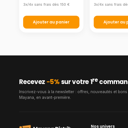
3x/4x sans frais dès 150 €
3x/4x sans frais dè
Ajouter au panier
Ajouter au 
re
Recevez
−5%
sur votre 1
comman
Inscrivez-vous à la newsletter : offres, nouveautés et bons
Mayana, en avant-première.
Nos univers