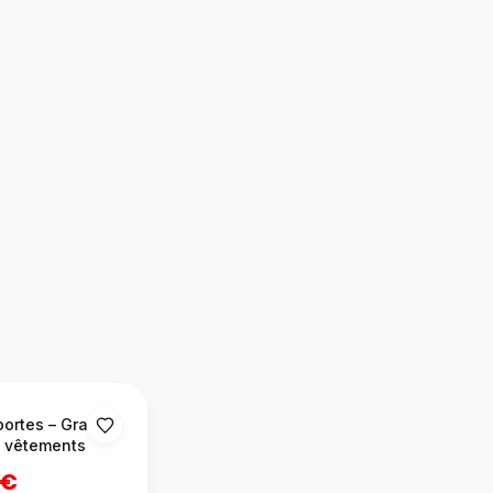
portes – Grand
 vêtements
 €