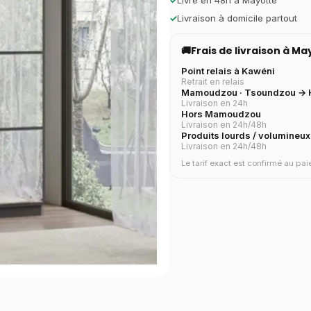
✓
Livré en 48h à Mayotte
✓
Livraison à domicile partout
🚚
Frais de livraison à M
Point relais à Kawéni
Retrait en relais
Mamoudzou · Tsoundzou → H
Livraison en 24h
Hors Mamoudzou
Livraison en 24h/48h
Produits lourds / volumineux
Livraison en 24h/48h
Le tarif exact est confirmé au p