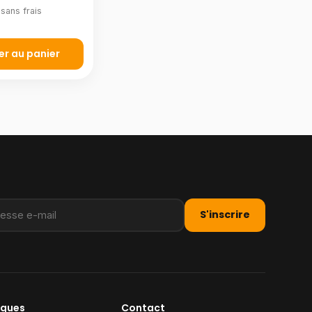
sans frais
er au panier
S'inscrire
iques
Contact