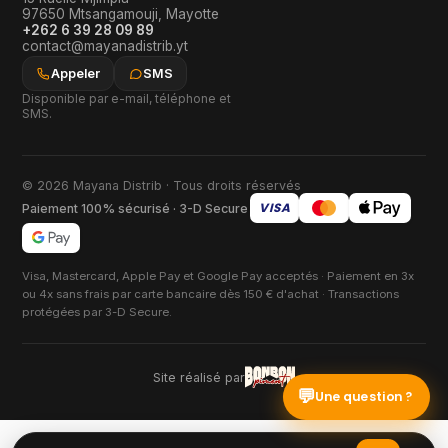
97650
Mtsangamouji
,
Mayotte
+262 6 39 28 09 89
contact@mayanadistrib.yt
Appeler
SMS
Disponible par e-mail, téléphone et
SMS.
© 2026 Mayana Distrib · Tous droits réservés
VISA
Paiement 100% sécurisé · 3-D Secure
Visa, Mastercard, Apple Pay et Google Pay acceptés · Paiement en 3x
ou 4x sans frais par carte bancaire dès 150 € d'achat · Transactions
protégées par 3-D Secure.
Site réalisé par
💬
Une question ?