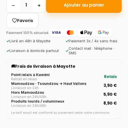
−
+
1
Ajouter au panier
Favoris
VISA
Paiement 100% sécurisé
✓
Livré en 48h à Mayotte
✓
Paiement 3x / 4x sans frais
Contact mail · téléphone ·
✓
Livraison à domicile partout
✓
SMS
🚚
Frais de livraison à Mayotte
Point relais à Kawéni
Relais
Retrait en relais
Mamoudzou · Tsoundzou → Haut Vallons
3,90 €
Livraison en 24h
Hors Mamoudzou
5,90 €
Livraison en 24h/48h
Produits lourds / volumineux
8,90 €
Livraison en 24h/48h
Le tarif exact est confirmé au paiement selon votre commune.