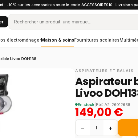
t : -10% sur les accessoires avec le code ACCESSOIRES10 · Livraison pa
er
ros électroménager
Maison & soins
Fournitures scolaires
Multimé
lexible Livoo DOH138
ASPIRATEURS ET BALAIS
Aspirateur b
Livoo DOH1
En stock
|
Réf.
A2_26012638
149,00 €
−
+
1