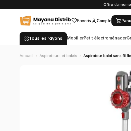
Offre du momen
♡
Favoris
Compte
Pani
Tous les rayons
Mobilier
Petit électroménager
G
Accueil
›
Aspirateurs et balais
›
Aspirateur balai sans fil f