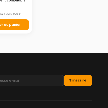
ent compatible
rais dès 150 €
er au panier
S'inscrire