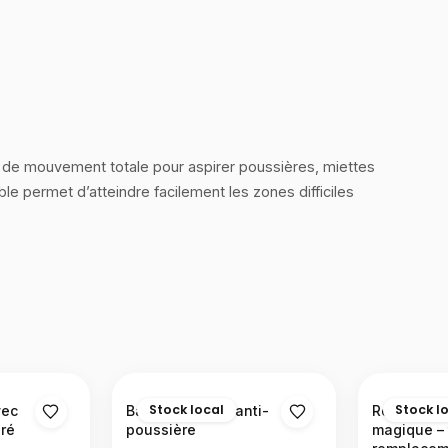
rté de mouvement totale pour aspirer poussières, miettes
ble permet d’atteindre facilement les zones difficiles
Stock local
Stock l
vec
Balai extra plat anti-
Recharge p
gré
poussière
magique – 