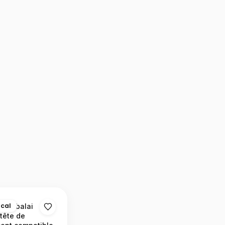
ocal
our balai
tête de