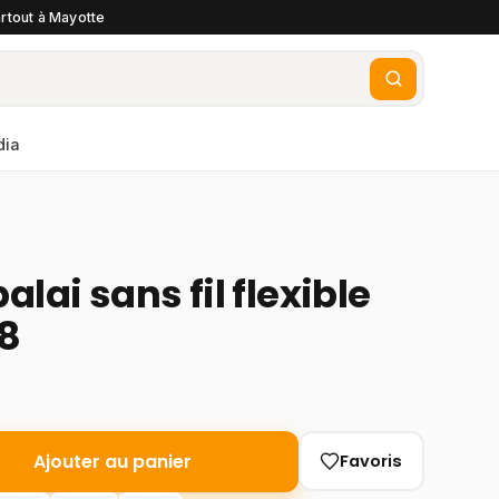
rtout à Mayotte
dia
alai sans fil flexible
38
Ajouter au panier
Favoris