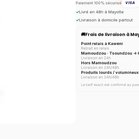
VISA
Paiement 100% sécurisé
✓
Livré en 48h à Mayotte
✓
Livraison à domicile partout
🚚
Frais de livraison à M
Point relais à Kawéni
Retrait en relais
Mamoudzou · Tsoundzou → H
Livraison en 24h
Hors Mamoudzou
Livraison en 24h/48h
Produits lourds / volumineux
Livraison en 24h/48h
Le tarif exact est confirmé au p