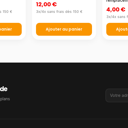
remplacem
12,00 €
4,00 €
s 150 €
3x/4x sans frais dès 150 €
3x/4x sans f
panier
Ajouter au panier
Ajout
de
 plans