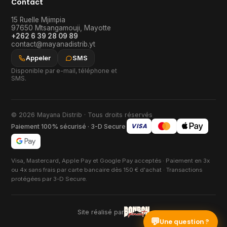
Contact
15 Ruelle Mjimpia
97650
Mtsangamouji
,
Mayotte
+262 6 39 28 09 89
contact@mayanadistrib.yt
Appeler
SMS
Disponible par e-mail, téléphone et
SMS.
© 2026 Mayana Distrib · Tous droits réservés
VISA
Paiement 100% sécurisé · 3-D Secure
Visa, Mastercard, Apple Pay et Google Pay acceptés · Paiement en 3x
ou 4x sans frais par carte bancaire dès 150 € d'achat · Transactions
protégées par 3-D Secure.
Site réalisé par
💬
Une question ?