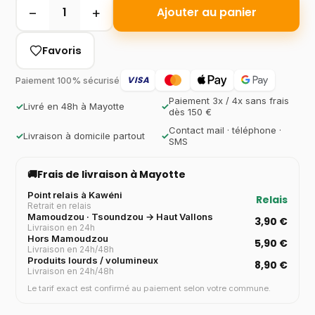
−
+
1
Ajouter au panier
Favoris
VISA
Paiement 100% sécurisé
Paiement 3x / 4x sans frais
✓
Livré en 48h à Mayotte
✓
dès 150 €
Contact mail · téléphone ·
✓
Livraison à domicile partout
✓
SMS
🚚
Frais de livraison à Mayotte
Point relais à Kawéni
Relais
Retrait en relais
Mamoudzou · Tsoundzou → Haut Vallons
3,90 €
Livraison en 24h
Hors Mamoudzou
5,90 €
Livraison en 24h/48h
Produits lourds / volumineux
8,90 €
Livraison en 24h/48h
Le tarif exact est confirmé au paiement selon votre commune.