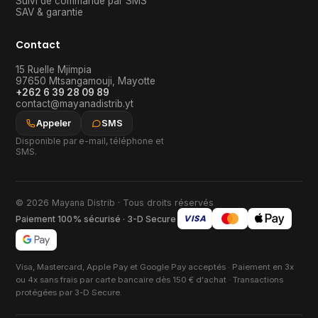
Suivi de commande par SMS
SAV & garantie
Contact
15 Ruelle Mjimpia
97650
Mtsangamouji
,
Mayotte
+262 6 39 28 09 89
contact@mayanadistrib.yt
Appeler
SMS
Disponible par e-mail, téléphone et
SMS.
© 2026 Mayana Distrib · Tous droits réservés
VISA
Paiement 100% sécurisé · 3-D Secure
Visa, Mastercard, Apple Pay et Google Pay acceptés · Paiement en 3x
ou 4x sans frais par carte bancaire dès 150 € d'achat · Transactions
protégées par 3-D Secure.