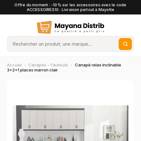
Offre du moment : -10% sur les accessoires avec le code
ACCESSOIRES10 · Livraison partout à Mayotte
Accueil
›
Canapés - Fauteuils
›
Canapé relax inclinable
3+2+1 places marron clair