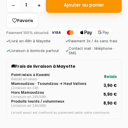
−
+
1
Ajouter au panier
Favoris
VISA
Paiement 100% sécurisé
✓
Livré en 48h à Mayotte
✓
Paiement 3x / 4x sans frais
Contact mail · téléphone ·
✓
Livraison à domicile partout
✓
SMS
🚚
Frais de livraison à Mayotte
Point relais à Kawéni
Relais
Retrait en relais
Mamoudzou · Tsoundzou → Haut Vallons
3,90 €
Livraison en 24h
Hors Mamoudzou
5,90 €
Livraison en 24h/48h
Produits lourds / volumineux
8,90 €
Livraison en 24h/48h
Le tarif exact est confirmé au paiement selon votre commune.