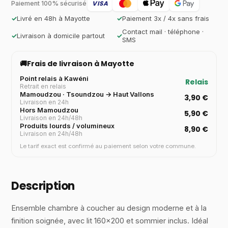
VISA
Paiement 100% sécurisé
✓
Livré en 48h à Mayotte
✓
Paiement 3x / 4x sans frais
Contact mail · téléphone ·
✓
Livraison à domicile partout
✓
SMS
🚚
Frais de livraison à Mayotte
Point relais à Kawéni
Relais
Retrait en relais
Mamoudzou · Tsoundzou → Haut Vallons
3,90 €
Livraison en 24h
Hors Mamoudzou
5,90 €
Livraison en 24h/48h
Produits lourds / volumineux
8,90 €
Livraison en 24h/48h
Le tarif exact est confirmé au paiement selon votre commune.
Description
Ensemble chambre à coucher au design moderne et à la
finition soignée, avec lit 160×200 et sommier inclus. Idéal