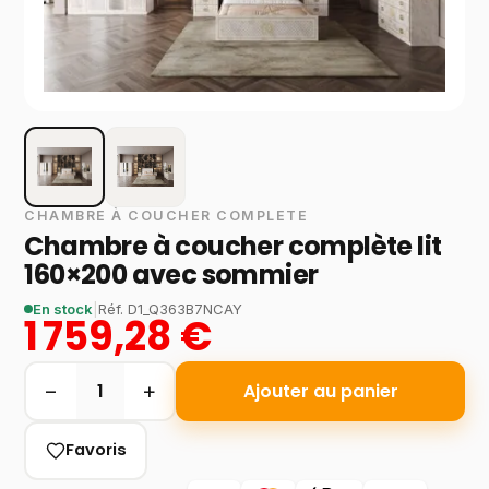
CHAMBRE À COUCHER COMPLETE
Chambre à coucher complète lit
160×200 avec sommier
En stock
|
Réf.
D1_Q363B7NCAY
1 759,28 €
−
+
1
Ajouter au panier
Favoris