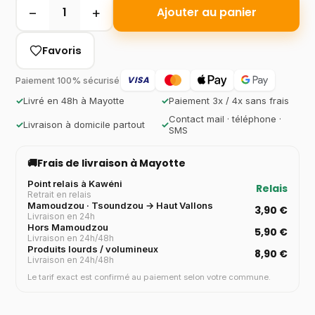
−
+
1
Ajouter au panier
Favoris
VISA
Paiement 100% sécurisé
✓
Livré en 48h à Mayotte
✓
Paiement 3x / 4x sans frais
Contact mail · téléphone ·
✓
Livraison à domicile partout
✓
SMS
🚚
Frais de livraison à Mayotte
Point relais à Kawéni
Relais
Retrait en relais
Mamoudzou · Tsoundzou → Haut Vallons
3,90 €
Livraison en 24h
Hors Mamoudzou
5,90 €
Livraison en 24h/48h
Produits lourds / volumineux
8,90 €
Livraison en 24h/48h
Le tarif exact est confirmé au paiement selon votre commune.