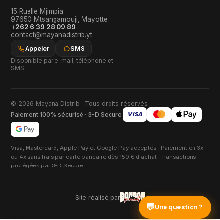
15 Ruelle Mjimpia
97650
Mtsangamouji
,
Mayotte
+262 6 39 28 09 89
contact@mayanadistrib.yt
Appeler
SMS
Disponible par e-mail, téléphone et
SMS.
© 2026 Mayana Distrib · Tous droits réservés
VISA
Paiement 100% sécurisé · 3-D Secure
Visa, Mastercard, Apple Pay et Google Pay acceptés · Paiement en 3x
ou 4x sans frais par carte bancaire dès 150 € d'achat · Transactions
protégées par 3-D Secure.
Site réalisé par
💬
Une question ?