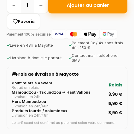
−
+
1
Ajouter au panier
Favoris
VISA
Paiement 100% sécurisé
Paiement 3x / 4x sans frais
✓
Livré en 48h à Mayotte
✓
dès 150 €
Contact mail · téléphone ·
✓
Livraison à domicile partout
✓
SMS
🚚
Frais de livraison à Mayotte
Point relais à Kawéni
Relais
Retrait en relais
Mamoudzou · Tsoundzou → Haut Vallons
3,90 €
Livraison en 24h
Hors Mamoudzou
5,90 €
Livraison en 24h/48h
Produits lourds / volumineux
8,90 €
Livraison en 24h/48h
Le tarif exact est confirmé au paiement selon votre commune.