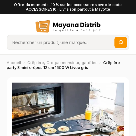
Offre du moment : -10% sur les accessoires avec le code
ACCESSOIRES10 · Livraison partout à Mayotte
Accueil
›
Crêpière, Croque monsieur, gaufrier
›
Crêpière
party 8 mini crêpes 12 cm 1500 W Livoo gris