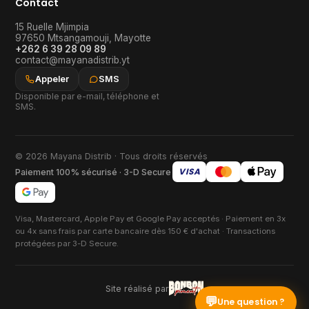
Contact
15 Ruelle Mjimpia
97650
Mtsangamouji
,
Mayotte
+262 6 39 28 09 89
contact@mayanadistrib.yt
Appeler
SMS
Disponible par e-mail, téléphone et
SMS.
© 2026 Mayana Distrib · Tous droits réservés
VISA
Paiement 100% sécurisé · 3-D Secure
Visa, Mastercard, Apple Pay et Google Pay acceptés · Paiement en 3x
ou 4x sans frais par carte bancaire dès 150 € d'achat · Transactions
protégées par 3-D Secure.
Site réalisé par
💬
Une question ?