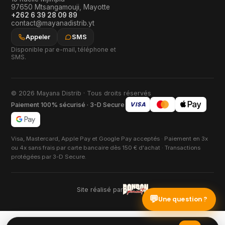
97650
Mtsangamouji
,
Mayotte
+262 6 39 28 09 89
contact@mayanadistrib.yt
Appeler
SMS
Disponible par e-mail, téléphone et
SMS.
© 2026 Mayana Distrib · Tous droits réservés
VISA
Paiement 100% sécurisé · 3-D Secure
Visa, Mastercard, Apple Pay et Google Pay acceptés · Paiement en 3x
ou 4x sans frais par carte bancaire dès 150 € d'achat · Transactions
protégées par 3-D Secure.
Site réalisé par
💬
Une question ?