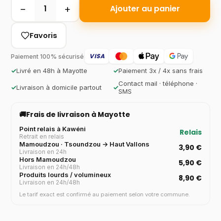
−
+
1
Ajouter au panier
Favoris
VISA
Paiement 100% sécurisé
✓
Livré en 48h à Mayotte
✓
Paiement 3x / 4x sans frais
Contact mail · téléphone ·
✓
Livraison à domicile partout
✓
SMS
🚚
Frais de livraison à Mayotte
Point relais à Kawéni
Relais
Retrait en relais
Mamoudzou · Tsoundzou → Haut Vallons
3,90 €
Livraison en 24h
Hors Mamoudzou
5,90 €
Livraison en 24h/48h
Produits lourds / volumineux
8,90 €
Livraison en 24h/48h
Le tarif exact est confirmé au paiement selon votre commune.