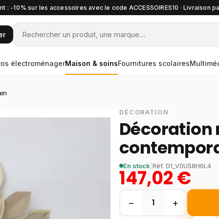
t : -10% sur les accessoires avec le code ACCESSOIRES10 · Livraison pa
er
ros électroménager
Maison & soins
Fournitures scolaires
Multimé
ain
DÉCORATION
Décoration 
contempor
En stock
|
Réf.
D1_V0U58H6L4
147,02 €
−
+
1