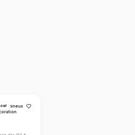
ocal
e lumineux à
coration
rais dès 150 €