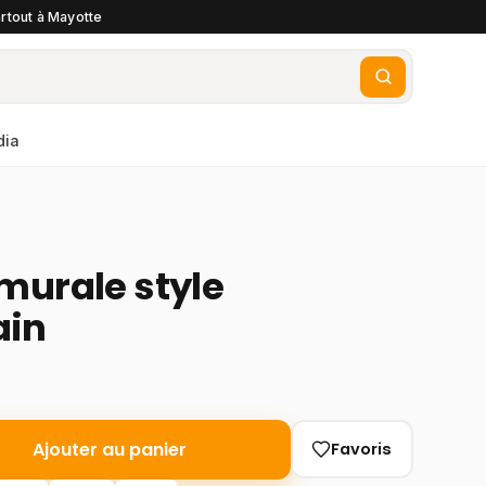
rtout à Mayotte
dia
murale style
ain
Ajouter au panier
Favoris