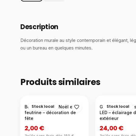
Description
Décoration murale au style contemporain et élégant, légè
ou un bureau en quelques minutes.
Produits similaires
Stock local
Stock local
Bonnet de Père Noël en
Globe décoratif s
feutrine – décoration de
LED – éclairage 
fête
extérieur
2,00 €
24,00 €
3x/4x sans frais dès 150 €
3x/4x sans frais dè