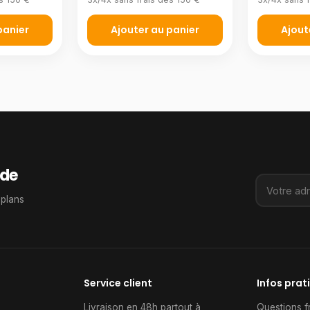
panier
Ajouter au panier
Ajout
de
 plans
Service client
Infos prat
Livraison en 48h partout à
Questions f