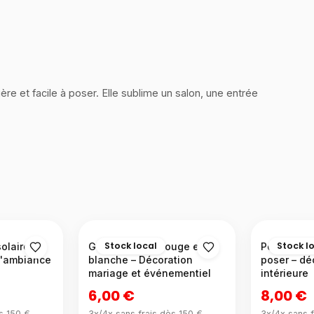
re et facile à poser. Elle sublime un salon, une entrée
Stock local
Stock l
olaire 72
Guirlande boa rouge et
Personnag
d'ambiance
blanche – Décoration
poser – dé
mariage et événementiel
intérieure
6,00 €
8,00 €
s 150 €
3x/4x sans frais dès 150 €
3x/4x sans f