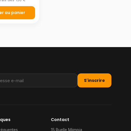
er au panier
S'inscrire
iques
Contact
réquentes
15 Ruelle Mjimpia