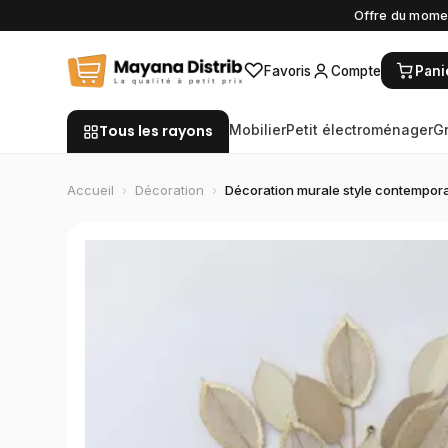
Offre du momen
♡
Favoris
Compte
Pani
Tous les rayons
Mobilier
Petit électroménager
G
Accueil
›
Décoration
›
Décoration murale style contempor