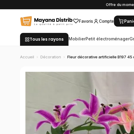
Offre du momen
♡
Favoris
Compte
Pani
Tous les rayons
Mobilier
Petit électroménager
G
Accueil
›
Décoration
›
Fleur décorative artificielle B197 45