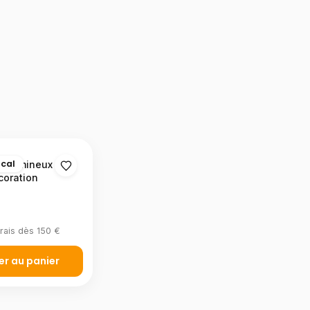
ocal
e lumineux à
coration
rais dès 150 €
er au panier