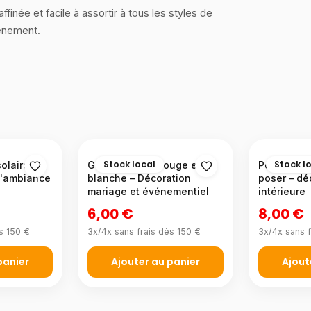
ffinée et facile à assortir à tous les styles de
vénement.
Stock local
Stock l
olaire 72
Guirlande boa rouge et
Personnag
d'ambiance
blanche – Décoration
poser – dé
mariage et événementiel
intérieure
6,00 €
8,00 €
s 150 €
3x/4x sans frais dès 150 €
3x/4x sans f
panier
Ajouter au panier
Ajout