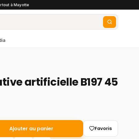
rtout à Mayotte
dia
tive artificielle B197 45
Ajouter au panier
Favoris