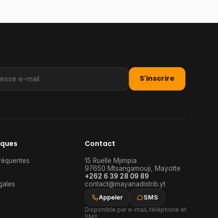
S'inscrire
iques
Contact
réquentes
15 Ruelle Mjimpia
97650
Mtsangamouji
,
Mayotte
+262 6 39 28 09 89
gales
contact@mayanadistrib.yt
Appeler
SMS
Disponible par e-mail, téléphone et
SMS.