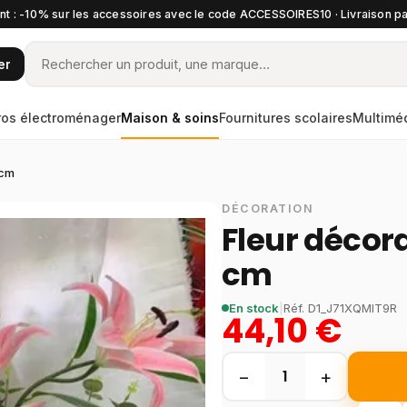
t : -10% sur les accessoires avec le code ACCESSOIRES10 · Livraison pa
er
ros électroménager
Maison & soins
Fournitures scolaires
Multimé
 cm
DÉCORATION
Fleur décora
cm
En stock
|
Réf.
D1_J71XQMIT9R
44,10 €
−
+
1