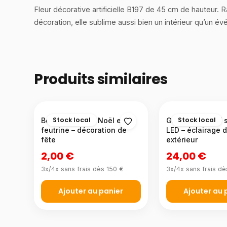
Fleur décorative artificielle B197 de 45 cm de hauteur. Ra
décoration, elle sublime aussi bien un intérieur qu’un é
Produits similaires
Stock local
Stock local
Bonnet de Père Noël en
Globe décoratif s
feutrine – décoration de
LED – éclairage 
fête
extérieur
2,00 €
24,00 €
3x/4x sans frais dès 150 €
3x/4x sans frais dè
Ajouter au panier
Ajouter au 