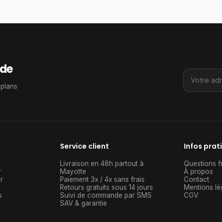
de
 plans
Service client
Infos prat
Livraison en 48h partout à
Questions f
r
Mayotte
À propos
r
Paiement 3x / 4x sans frais
Contact
Retours gratuits sous 14 jours
Mentions lé
s
Suivi de commande par SMS
CGV
SAV & garantie