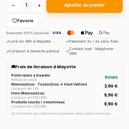
−
+
1
Ajouter au panier
Favoris
VISA
Paiement 100% sécurisé
✓
Livré en 48h à Mayotte
✓
Paiement 3x / 4x sans frais
Contact mail · téléphone ·
✓
Livraison à domicile partout
✓
SMS
🚚
Frais de livraison à Mayotte
Point relais à Kawéni
Relais
Retrait en relais
Mamoudzou · Tsoundzou → Haut Vallons
3,90 €
Livraison en 24h
Hors Mamoudzou
5,90 €
Livraison en 24h/48h
Produits lourds / volumineux
8,90 €
Livraison en 24h/48h
Le tarif exact est confirmé au paiement selon votre commune.