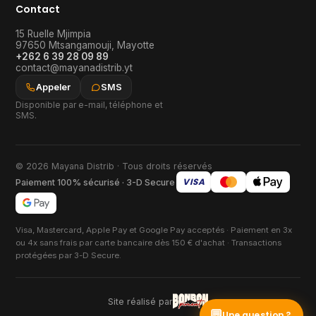
Contact
15 Ruelle Mjimpia
97650
Mtsangamouji
,
Mayotte
+262 6 39 28 09 89
contact@mayanadistrib.yt
Appeler
SMS
Disponible par e-mail, téléphone et
SMS.
© 2026 Mayana Distrib · Tous droits réservés
VISA
Paiement 100% sécurisé · 3-D Secure
Visa, Mastercard, Apple Pay et Google Pay acceptés · Paiement en 3x
ou 4x sans frais par carte bancaire dès 150 € d'achat · Transactions
protégées par 3-D Secure.
Site réalisé par
💬
Une question ?