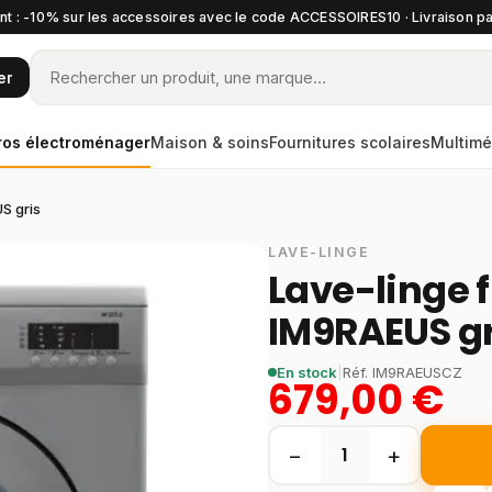
t : -10% sur les accessoires avec le code ACCESSOIRES10 · Livraison pa
er
ros électroménager
Maison & soins
Fournitures scolaires
Multimé
US gris
LAVE-LINGE
Lave-linge f
IM9RAEUS gr
En stock
|
Réf.
IM9RAEUSCZ
679,00 €
−
+
1