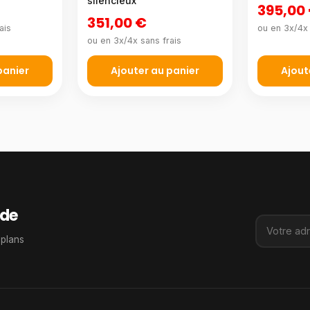
silencieux
395,00
351,00 €
ais
ou en 3x/4x 
ou en 3x/4x sans frais
panier
Ajouter au panier
Ajout
de
 plans