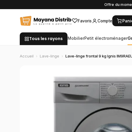
Offre du momen
♡
Favoris
Compte
Pani
Tous les rayons
Mobilier
Petit électroménager
G
Accueil
›
Lave-linge
›
Lave-linge frontal 9 kg Ignis IM9RAE