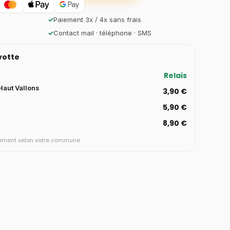
✓
Paiement 3x / 4x sans frais
✓
Contact mail · téléphone · SMS
ayotte
Relais
aut Vallons
3,90 €
5,90 €
8,90 €
aiement selon votre commune.