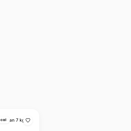
ocal
e Ocean 7 kg
n