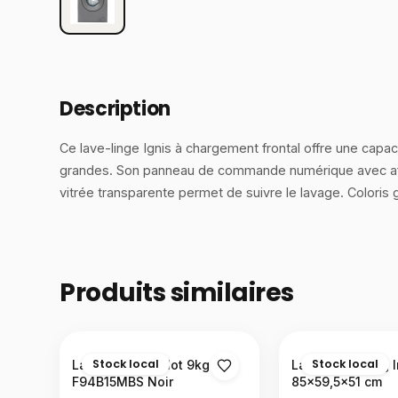
Description
Ce lave-linge Ignis à chargement frontal offre une capac
grandes. Son panneau de commande numérique avec affich
vitrée transparente permet de suivre le lavage. Coloris
Produits similaires
Stock local
Stock local
Lave-linge hublot 9kg LG
Lave-linge 8 kg 
F94B15MBS Noir
85×59,5×51 cm