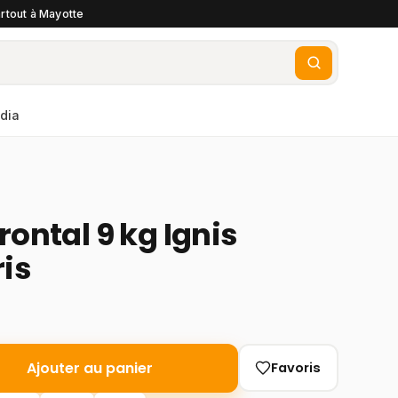
rtout à Mayotte
dia
rontal 9 kg Ignis
is
Ajouter au panier
Favoris