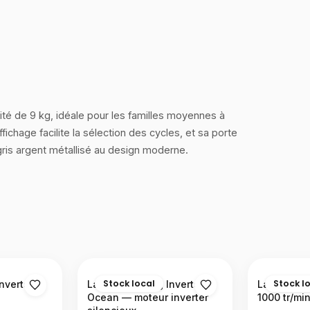
ité de 9 kg, idéale pour les familles moyennes à
age facilite la sélection des cycles, et sa porte
 gris argent métallisé au design moderne.
Stock local
Stock l
Inverter —
Lave-linge 7 kg Inverter
Lave-ling
Ocean — moteur inverter
1000 tr/mi