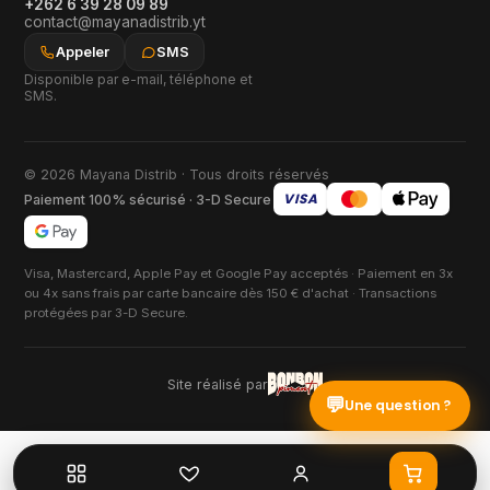
+262 6 39 28 09 89
contact@mayanadistrib.yt
Appeler
SMS
Disponible par e-mail, téléphone et
SMS.
© 2026 Mayana Distrib · Tous droits réservés
VISA
Paiement 100% sécurisé · 3-D Secure
Visa, Mastercard, Apple Pay et Google Pay acceptés · Paiement en 3x
ou 4x sans frais par carte bancaire dès 150 € d'achat · Transactions
protégées par 3-D Secure.
Site réalisé par
💬
Une question ?