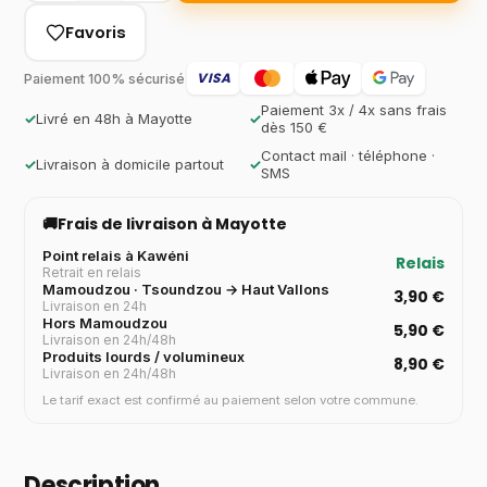
Favoris
VISA
Paiement 100% sécurisé
Paiement 3x / 4x sans frais
✓
Livré en 48h à Mayotte
✓
dès 150 €
Contact mail · téléphone ·
✓
Livraison à domicile partout
✓
SMS
🚚
Frais de livraison à Mayotte
Point relais à Kawéni
Relais
Retrait en relais
Mamoudzou · Tsoundzou → Haut Vallons
3,90 €
Livraison en 24h
Hors Mamoudzou
5,90 €
Livraison en 24h/48h
Produits lourds / volumineux
8,90 €
Livraison en 24h/48h
Le tarif exact est confirmé au paiement selon votre commune.
Description