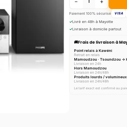
−
+
1
VISA
Paiement 100% sécurisé
✓
Livré en 48h à Mayotte
✓
Livraison à domicile partout
🚚
Frais de livraison à M
Point relais à Kawéni
Retrait en relais
Mamoudzou · Tsoundzou → H
Livraison en 24h
Hors Mamoudzou
Livraison en 24h/48h
Produits lourds / volumineux
Livraison en 24h/48h
Le tarif exact est confirmé au p