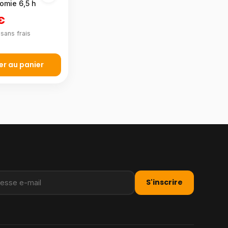
nomie 6,5 h
€
sans frais
er au panier
S'inscrire