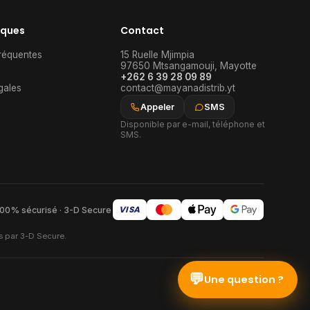
iques
Contact
réquentes
15 Ruelle Mjimpia
97650
Mtsangamouji
,
Mayotte
+262 6 39 28 09 89
gales
contact@mayanadistrib.yt
Appeler
SMS
Disponible par e-mail, téléphone et
SMS.
VISA
00% sécurisé · 3-D Secure
s par 3-D Secure.
💬
Une question ?