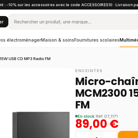
t : -10% sur les accessoires avec le code ACCESSOIRES10 · Livraison pa
er
ros électroménager
Maison & soins
Fournitures scolaires
Multimé
0 15W USB CD MP3 Radio FM
ENCEINTES
Micro-chaîn
MCM2300 15
FM
En stock
|
Réf.
D7_1171
89,00 €