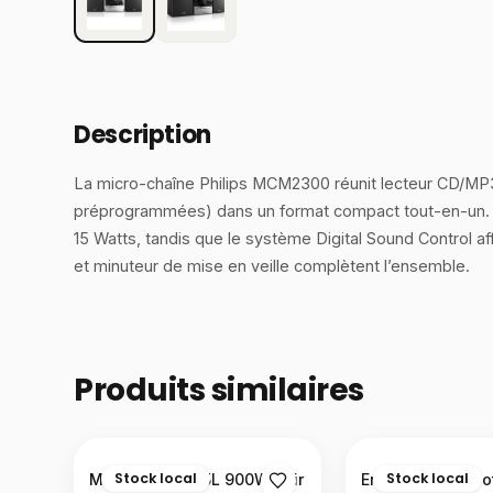
Description
La micro-chaîne Philips MCM2300 réunit lecteur CD/MP3
préprogrammées) dans un format compact tout-en-un. S
15 Watts, tandis que le système Digital Sound Control a
et minuteur de mise en veille complètent l’ensemble.
Produits similaires
Stock local
Stock local
Micro-ondes 25L 900W noir
Enceinte Bluetoot