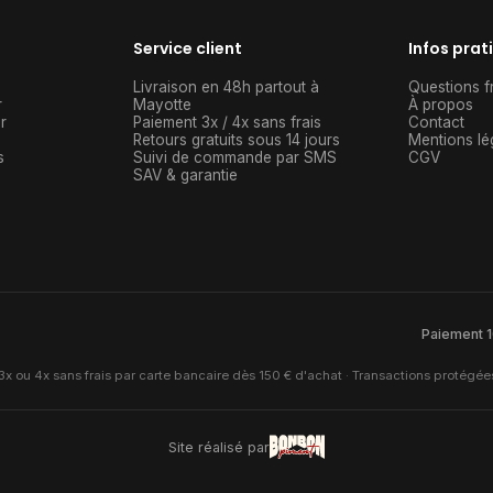
Service client
Infos prat
Livraison en 48h partout à
Questions f
r
Mayotte
À propos
r
Paiement 3x / 4x sans frais
Contact
Retours gratuits sous 14 jours
Mentions lé
s
Suivi de commande par SMS
CGV
SAV & garantie
Paiement 1
x ou 4x sans frais par carte bancaire dès 150 € d'achat · Transactions protégée
Site réalisé par