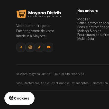
Nos univers
Mobilier
Petit électroménage
Votre partenaire pour
Gros électroménage
l'aménagement de votre
Maison & soins
Fournitures scolaire
intérieur à Mayotte
.
Multimédia
© 2026 Mayana Distrib · Tous droits réservés
Visa, Mastercard, Apple Pay et Google Pay acceptés · Paiement en 3
🍪
Cookies