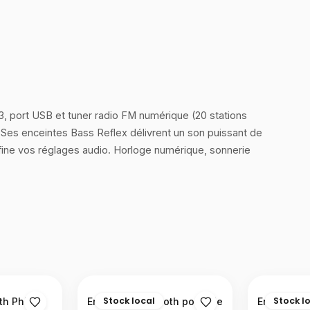
, port USB et tuner radio FM numérique (20 stations
es enceintes Bass Reflex délivrent un son puissant de
ffine vos réglages audio. Horloge numérique, sonnerie
Stock local
Stock l
h Philips
Enceinte Bluetooth portable
Enceinte B