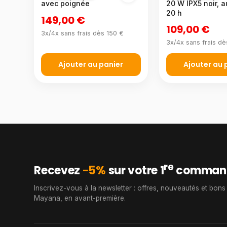
avec poignée
20 W IPX5 noir, 
20 h
149,00 €
109,00 €
3x/4x sans frais dès 150 €
3x/4x sans frais dè
Ajouter au panier
Ajouter au 
re
Recevez
−5%
sur votre 1
comman
Inscrivez-vous à la newsletter : offres, nouveautés et bons
Mayana, en avant-première.