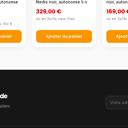
autonomie
Nedis noir, autonomie 5 h
noir, auto
329,00 €
169,00 
ou en 3x/4x sans frais
ou en 3x/4x 
s 150 €
panier
Ajouter au panier
Ajout
de
 plans