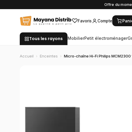
Offre du momen
♡
Favoris
Compte
Pani
Tous les rayons
Mobilier
Petit électroménager
G
Accueil
›
Enceintes
›
Micro-chaîne Hi-Fi Philips MCM230