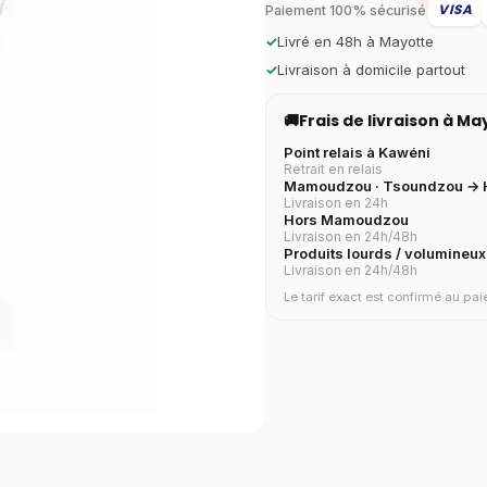
VISA
Paiement 100% sécurisé
✓
Livré en 48h à Mayotte
✓
Livraison à domicile partout
🚚
Frais de livraison à M
Point relais à Kawéni
Retrait en relais
Mamoudzou · Tsoundzou → H
Livraison en 24h
Hors Mamoudzou
Livraison en 24h/48h
Produits lourds / volumineux
Livraison en 24h/48h
Le tarif exact est confirmé au p