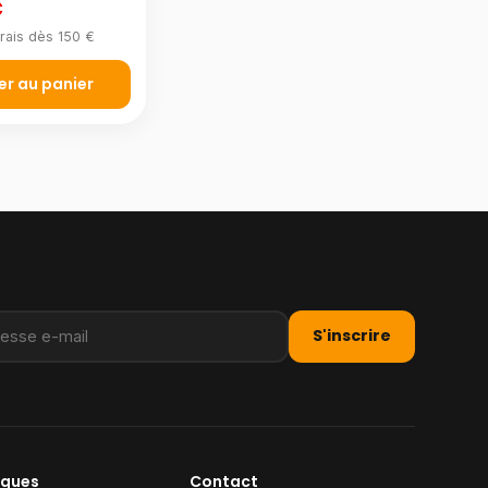
€
rais dès 150 €
er au panier
S'inscrire
iques
Contact