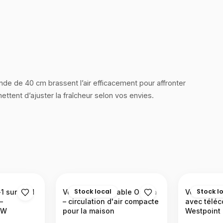
de de 40 cm brassent l’air efficacement pour affronter
ttent d’ajuster la fraîcheur selon vos envies.
Stock local
Stock l
1 sur pied
Ventilateur de table Ocean
Ventilateu
–
– circulation d'air compacte
avec télé
NW
pour la maison
Westpoint