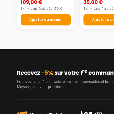
109,00 €
39,00 €
3x/4x sans frais dès 150 €
3x/4x sans frais dè
Ajouter au panier
Ajouter au 
re
Recevez
−5%
sur votre 1
comman
Inscrivez-vous à la newsletter : offres, nouveautés et bons
Mayana, en avant-première.
Nos univers