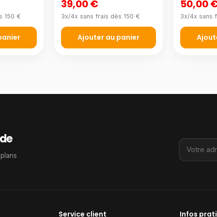
39,00 €
50,00 
s 150 €
3x/4x sans frais dès 150 €
3x/4x sans f
panier
Ajouter au panier
Ajout
de
 plans
Service client
Infos prat