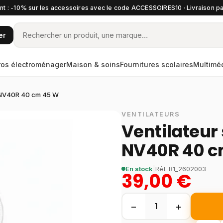
t : -10% sur les accessoires avec le code ACCESSOIRES10 · Livraison pa
er
ros électroménager
Maison & soins
Fournitures scolaires
Multimé
a NV40R 40 cm 45 W
VENTILATEURS
Ventilateur
NV40R 40 c
En stock
|
Réf.
B1_2602003
39,00 €
−
+
1