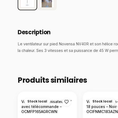
Description
Le ventilateur sur pied Novensa NV40R et son hélice ron
la chaleur. Ses 3 vitesses et sa puissance de 45 W perme
Produits similaires
Stock local
Stock local
Ventilateur brumisateur 16″
Ventilateur 3-en-
avec télécommande –
18 pouces – Noir 
OCMFP165AGRCWN
OCIFNMC183AZ