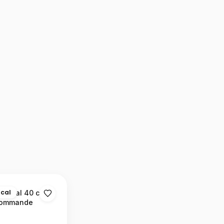
ocal
r mural 40 cm
commande