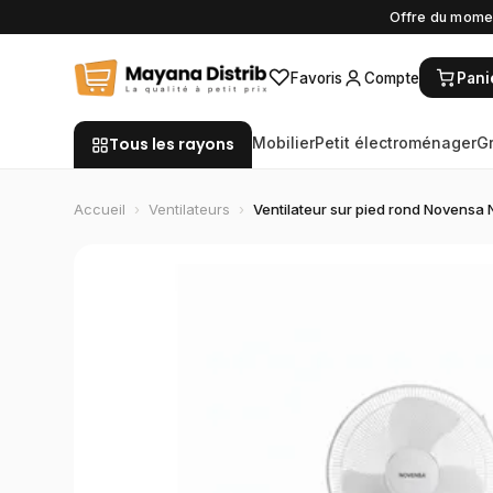
Offre du momen
♡
Favoris
Compte
Pani
Tous les rayons
Mobilier
Petit électroménager
G
Accueil
›
Ventilateurs
›
Ventilateur sur pied rond Novens