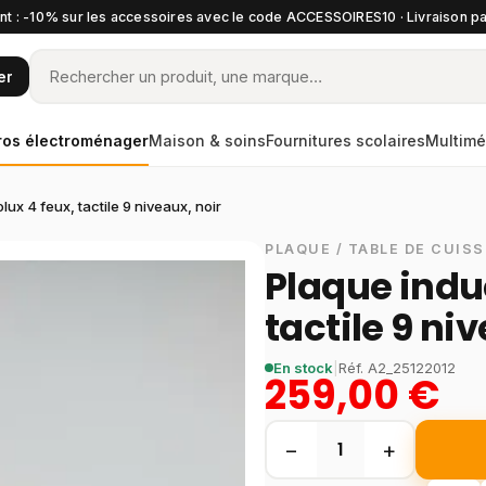
t : -10% sur les accessoires avec le code ACCESSOIRES10 · Livraison pa
er
ros électroménager
Maison & soins
Fournitures scolaires
Multimé
ux 4 feux, tactile 9 niveaux, noir
PLAQUE / TABLE DE CUIS
Plaque indu
tactile 9 ni
En stock
|
Réf.
A2_25122012
259,00 €
−
+
1