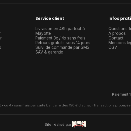
Service client
Infos prat
Livraison en 48h partout à
Questions f
r
Mayotte
À propos
r
Paiement 3x / 4x sans frais
Contact
Retours gratuits sous 14 jours
Mentions lé
s
Suivi de commande par SMS
CGV
SAV & garantie
Paiement 1
x ou 4x sans frais par carte bancaire dès 150 € d'achat · Transactions protégée
Site réalisé par