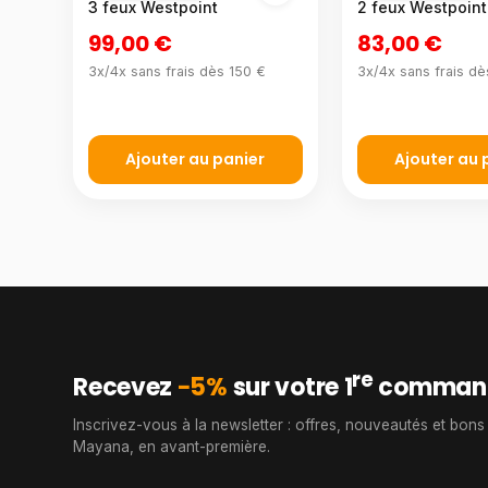
3 feux Westpoint
2 feux Westpoint
99,00 €
83,00 €
3x/4x sans frais dès 150 €
3x/4x sans frais dè
Ajouter au panier
Ajouter au 
re
Recevez
−5%
sur votre 1
comman
Inscrivez-vous à la newsletter : offres, nouveautés et bons
Mayana, en avant-première.