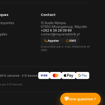
iques
Contact
réquentes
15 Ruelle Mjimpia
97650
Mtsangamouji
,
Mayotte
+262 6 39 28 09 89
gales
contact@mayanadistrib.yt
Appeler
SMS
Disponible par e-mail, téléphone et
SMS.
VISA
00% sécurisé · 3-D Secure
s par 3-D Secure.
💬
Une question ?