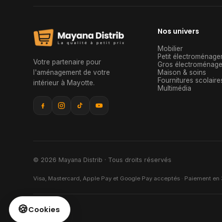
Nos univers
Mobilier
Petit électroménage
Votre partenaire pour
Gros électroménage
l'aménagement de votre
Maison & soins
Fournitures scolaire
intérieur à Mayotte
.
Multimédia
© 2026 Mayana Distrib · Tous droits réservés
Visa, Mastercard, Apple Pay et Google Pay acceptés · Paiement en 3
🍪
Cookies