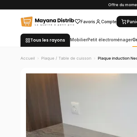
Offre du momen
♡
Favoris
Compte
Pani
Tous les rayons
Mobilier
Petit électroménager
G
Accueil
›
Plaque / Table de cuisson
›
Plaque induction Neol