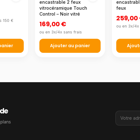
encastrable 2 feux
encastrabl
vitrocéramique Touch
feux
Control – Noir vitré
259,00
s 150 €
169,00 €
ou en 3x/4x 
ou en 3x/4x sans frais
panier
Ajouter au panier
Ajout
de
 plans