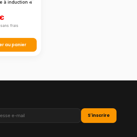
e à induction 4
 €
sans frais
er au panier
S'inscrire