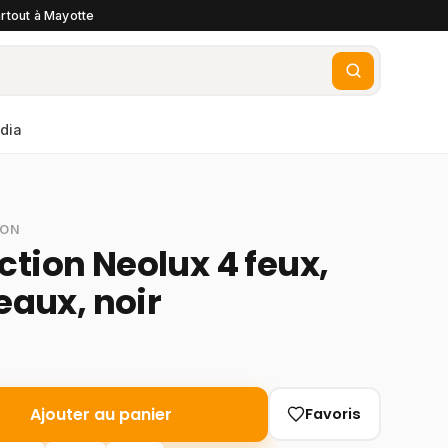
rtout à Mayotte
dia
SON
ction Neolux 4 feux,
veaux, noir
Ajouter au panier
Favoris