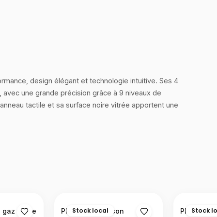
rmance, design élégant et technologie intuitive. Ses 4
, avec une grande précision grâce à 9 niveaux de
anneau tactile et sa surface noire vitrée apportent une
Stock local
Stock l
 gaz vitrée
Plaque de cuisson
Plaque de