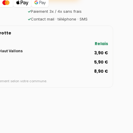
✓
Paiement 3x / 4x sans frais
✓
Contact mail · téléphone · SMS
ayotte
Relais
aut Vallons
3,90 €
5,90 €
8,90 €
aiement selon votre commune.