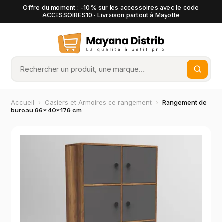
Offre du moment : -10% sur les accessoires avec le code
ACCESSOIRES10 · Livraison partout à Mayotte
Accueil
›
Casiers et Armoires de rangement
›
Rangement de
bureau 96×40×179 cm