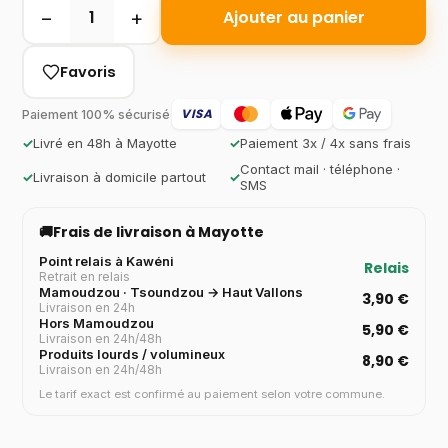
−
+
1
Ajouter au panier
Favoris
VISA
Paiement 100% sécurisé
✓
Livré en 48h à Mayotte
✓
Paiement 3x / 4x sans frais
Contact mail · téléphone ·
✓
Livraison à domicile partout
✓
SMS
🚚
Frais de livraison à Mayotte
Point relais à Kawéni
Relais
Retrait en relais
Mamoudzou · Tsoundzou → Haut Vallons
3,90 €
Livraison en 24h
Hors Mamoudzou
5,90 €
Livraison en 24h/48h
Produits lourds / volumineux
8,90 €
Livraison en 24h/48h
Le tarif exact est confirmé au paiement selon votre commune.