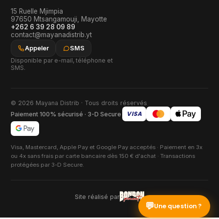
15 Ruelle Mjimpia
97650
Mtsangamouji
,
Mayotte
+262 6 39 28 09 89
contact@mayanadistrib.yt
Appeler
SMS
Disponible par e-mail, téléphone et
SMS.
© 2026 Mayana Distrib · Tous droits réservés
VISA
Paiement 100% sécurisé · 3-D Secure
Visa, Mastercard, Apple Pay et Google Pay acceptés · Paiement en 3x
ou 4x sans frais par carte bancaire dès 150 € d'achat · Transactions
protégées par 3-D Secure.
Site réalisé par
💬
Une question ?