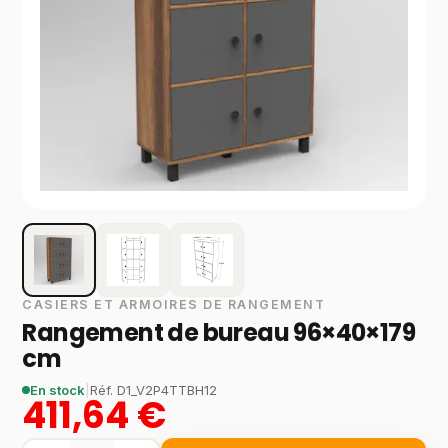
CASIERS ET ARMOIRES DE RANGEMENT
Rangement de bureau 96×40×179
cm
En stock
|
Réf.
D1_V2P4TTBH12
411,64 €