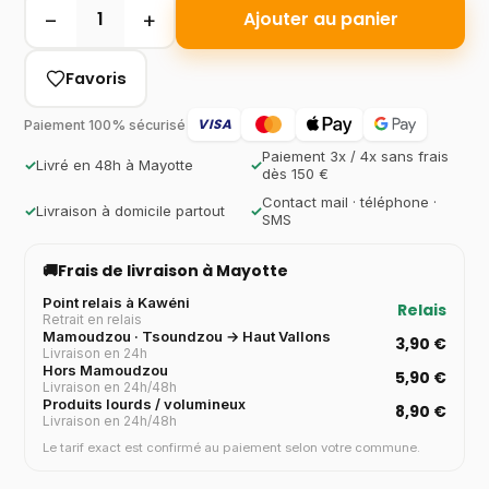
−
+
1
Ajouter au panier
Favoris
VISA
Paiement 100% sécurisé
Paiement 3x / 4x sans frais
✓
Livré en 48h à Mayotte
✓
dès 150 €
Contact mail · téléphone ·
✓
Livraison à domicile partout
✓
SMS
🚚
Frais de livraison à Mayotte
Point relais à Kawéni
Relais
Retrait en relais
Mamoudzou · Tsoundzou → Haut Vallons
3,90 €
Livraison en 24h
Hors Mamoudzou
5,90 €
Livraison en 24h/48h
Produits lourds / volumineux
8,90 €
Livraison en 24h/48h
Le tarif exact est confirmé au paiement selon votre commune.