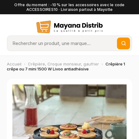
Offre du moment : -10% sur les accessoires avec le code
ACCESSOIRES10 · Livraison partout à Mayotte
Accueil
›
Crêpière, Croque monsieur, gaufrier
›
Crêpière 1
crêpe ou 7 mini 1500 W Livoo antiadhésive