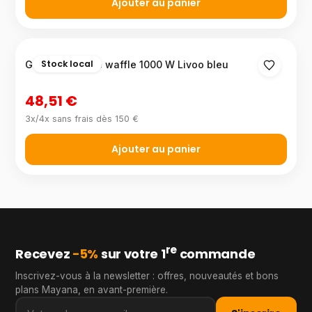
Ajouter au panier
Stock local
Gaufrier bubble waffle 1000 W Livoo bleu
48,51 €
3x/4x sans frais dès 150 €
Ajouter au panier
re
Recevez
−5%
sur votre 1
commande
Inscrivez-vous à la newsletter : offres, nouveautés et bons
plans Mayana, en avant-première.