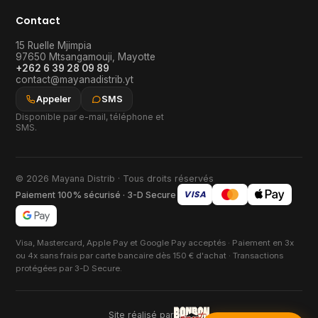
Contact
15 Ruelle Mjimpia
97650
Mtsangamouji
,
Mayotte
+262 6 39 28 09 89
contact@mayanadistrib.yt
Appeler
SMS
Disponible par e-mail, téléphone et
SMS.
© 2026 Mayana Distrib · Tous droits réservés
VISA
Paiement 100% sécurisé · 3-D Secure
Visa, Mastercard, Apple Pay et Google Pay acceptés · Paiement en 3x
ou 4x sans frais par carte bancaire dès 150 € d'achat · Transactions
protégées par 3-D Secure.
Site réalisé par