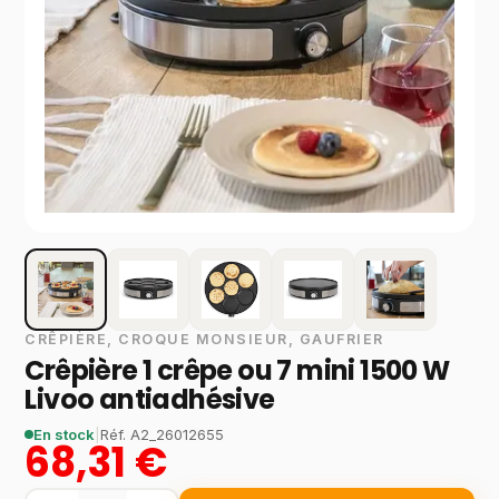
CRÊPIÈRE, CROQUE MONSIEUR, GAUFRIER
Crêpière 1 crêpe ou 7 mini 1500 W
Livoo antiadhésive
En stock
|
Réf.
A2_26012655
68,31 €