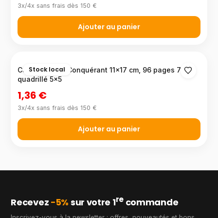
3x/4x sans frais dès 150 €
Ajouter au panier
Stock local
Carnet agrafé Conquérant 11×17 cm, 96 pages 70 g
quadrillé 5×5
1,36 €
3x/4x sans frais dès 150 €
Ajouter au panier
re
Recevez
−5%
sur votre 1
commande
Inscrivez-vous à la newsletter : offres, nouveautés et bons