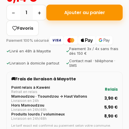
−
+
1
Ajouter au panier
Favoris
VISA
Paiement 100% sécurisé
Paiement 3x / 4x sans frais
✓
Livré en 48h à Mayotte
✓
dès 150 €
Contact mail · téléphone ·
✓
Livraison à domicile partout
✓
SMS
🚚
Frais de livraison à Mayotte
Point relais à Kawéni
Relais
Retrait en relais
Mamoudzou · Tsoundzou → Haut Vallons
3,90 €
Livraison en 24h
Hors Mamoudzou
5,90 €
Livraison en 24h/48h
Produits lourds / volumineux
8,90 €
Livraison en 24h/48h
Le tarif exact est confirmé au paiement selon votre commune.