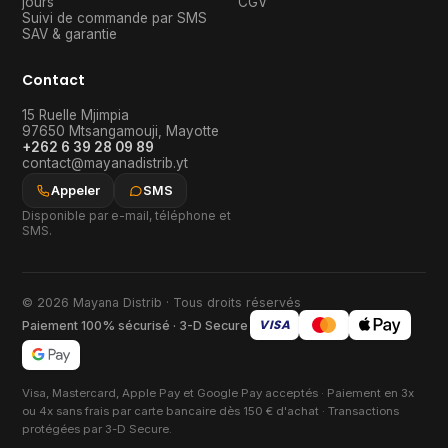
jours
CGV
Suivi de commande par SMS
SAV & garantie
Contact
15 Ruelle Mjimpia
97650
Mtsangamouji
,
Mayotte
+262 6 39 28 09 89
contact@mayanadistrib.yt
Appeler
SMS
Disponible par e-mail, téléphone et
SMS.
© 2026 Mayana Distrib · Tous droits réservés
VISA
Paiement 100% sécurisé · 3-D Secure
Visa, Mastercard, Apple Pay et Google Pay acceptés · Paiement en 3x
ou 4x sans frais par carte bancaire dès 150 € d'achat · Transactions
protégées par 3-D Secure.