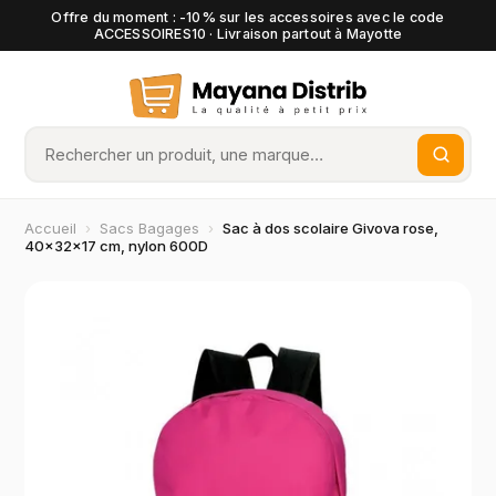
Offre du moment : -10% sur les accessoires avec le code
ACCESSOIRES10 · Livraison partout à Mayotte
Accueil
›
Sacs Bagages
›
Sac à dos scolaire Givova rose,
40×32×17 cm, nylon 600D