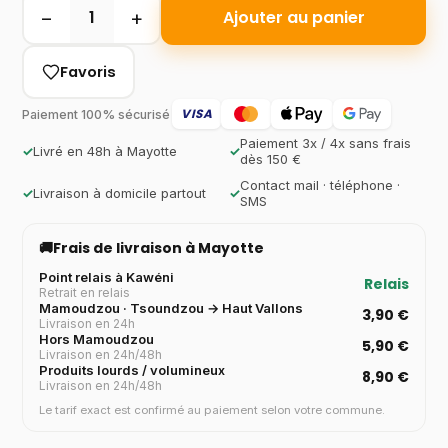
−
+
1
Ajouter au panier
Favoris
VISA
Paiement 100% sécurisé
Paiement 3x / 4x sans frais
✓
Livré en 48h à Mayotte
✓
dès 150 €
Contact mail · téléphone ·
✓
Livraison à domicile partout
✓
SMS
🚚
Frais de livraison à Mayotte
Point relais à Kawéni
Relais
Retrait en relais
Mamoudzou · Tsoundzou → Haut Vallons
3,90 €
Livraison en 24h
Hors Mamoudzou
5,90 €
Livraison en 24h/48h
Produits lourds / volumineux
8,90 €
Livraison en 24h/48h
Le tarif exact est confirmé au paiement selon votre commune.