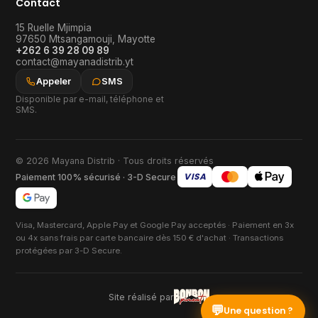
Contact
15 Ruelle Mjimpia
97650
Mtsangamouji
,
Mayotte
+262 6 39 28 09 89
contact@mayanadistrib.yt
Appeler
SMS
Disponible par e-mail, téléphone et
SMS.
© 2026 Mayana Distrib · Tous droits réservés
VISA
Paiement 100% sécurisé · 3-D Secure
Visa, Mastercard, Apple Pay et Google Pay acceptés · Paiement en 3x
ou 4x sans frais par carte bancaire dès 150 € d'achat · Transactions
protégées par 3-D Secure.
Site réalisé par
💬
Une question ?