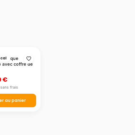
ocal
oramique
e avec coffre de
t
0 €
sans frais
er au panier