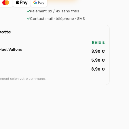
✓
Paiement 3x / 4x sans frais
✓
Contact mail · téléphone · SMS
ayotte
Relais
aut Vallons
3,90 €
5,90 €
8,90 €
aiement selon votre commune.