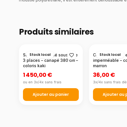
Produits similaires
Stock local
Stock local
Salon compressé sous vide
Couvre-canapé et
3 places – canapé 380 cm –
imperméable – co
coloris kaki
marron
1 450,00 €
36,00 €
ou en 3x/4x sans frais
3x/4x sans frais dè
Ajouter au panier
Ajouter au 