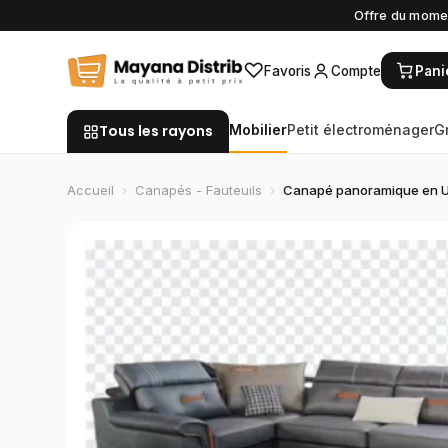
Offre du momen
♡
Favoris
Compte
Pani
Tous les rayons
Mobilier
Petit électroménager
G
Accueil
›
Canapés - Fauteuils
›
Canapé panoramique en U