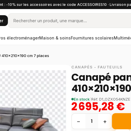
t : -10% sur les accessoires avec le code ACCESSOIRES10 · Livraison pa
er
ros électroménager
Maison & soins
Fournitures scolaires
Multimé
 410×210×190 cm 7 places
CANAPÉS - FAUTEUILS
Canapé pan
410×210×190
En stock
|
Réf.
D1_OZXO54KNZE
2 695,28 €
−
+
1