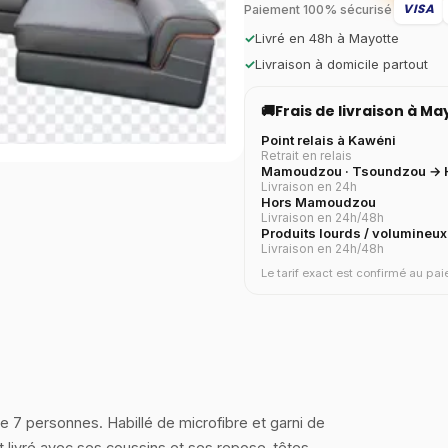
VISA
Paiement 100% sécurisé
✓
Livré en 48h à Mayotte
✓
Livraison à domicile partout
🚚
Frais de livraison à M
Point relais à Kawéni
Retrait en relais
Mamoudzou · Tsoundzou → H
Livraison en 24h
Hors Mamoudzou
Livraison en 24h/48h
Produits lourds / volumineux
Livraison en 24h/48h
Le tarif exact est confirmé au p
 7 personnes. Habillé de microfibre et garni de
 livré avec ses coussins et ses repose-têtes.