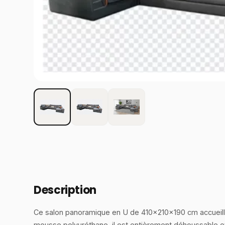
Description
Ce salon panoramique en U de 410×210×190 cm accueille
mousse polyuréthane, il est entièrement déhoussable et