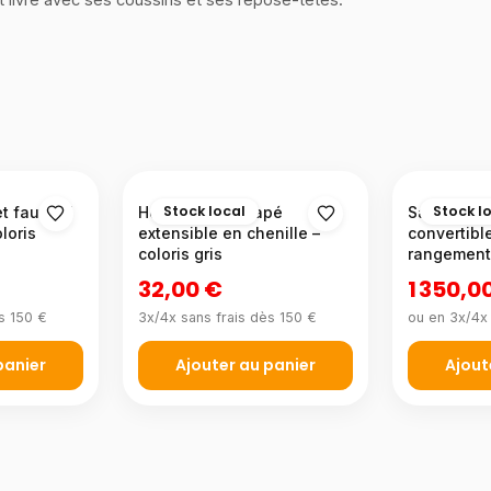
Stock local
Stock l
 fauteuil
Housse de canapé
Salon pan
loris
extensible en chenille –
convertibl
coloris gris
rangemen
32,00 €
1 350,0
s 150 €
3x/4x sans frais dès 150 €
ou en 3x/4x 
panier
Ajouter au panier
Ajout