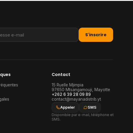
S'inscrire
iques
Contact
réquentes
15 Ruelle Mjimpia
97650
Mtsangamouji
,
Mayotte
+262 6 39 28 09 89
gales
contact@mayanadistrib.yt
Appeler
SMS
Disponible par e-mail, téléphone et
SMS.