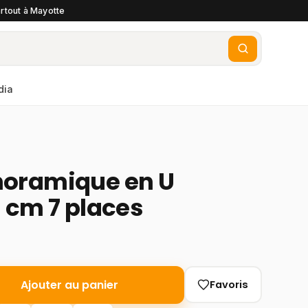
rtout à Mayotte
dia
oramique en U
 cm 7 places
Ajouter au panier
Favoris