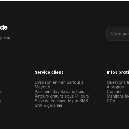
de
 plans
Service client
Infos prat
Livraison en 48h partout à
Questions f
r
Mayotte
À propos
r
Paiement 3x / 4x sans frais
Contact
Retours gratuits sous 14 jours
Mentions lé
s
Suivi de commande par SMS
CGV
SAV & garantie