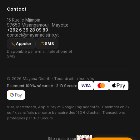
Contact
15 Ruelle Mjimpia
97650
Mtsangamouji
,
Mayotte
+262 6 39 28 09 89
contact@mayanadistrib.yt
Appeler
SMS
Disponible par e-mail, téléphone et
SMS.
© 2026 Mayana Distrib · Tous droits réservés
VISA
Paiement 100% sécurisé · 3-D Secure
Visa, Mastercard, Apple Pay et Google Pay acceptés · Paiement en 3x
ou 4x sans frais par carte bancaire dès 150 € d'achat · Transactions
protégées par 3-D Secure.
Site réalisé par