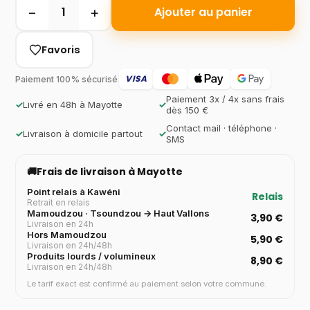
−
+
1
Ajouter au panier
Favoris
VISA
Paiement 100% sécurisé
Paiement 3x / 4x sans frais
✓
Livré en 48h à Mayotte
✓
dès 150 €
Contact mail · téléphone ·
✓
Livraison à domicile partout
✓
SMS
🚚
Frais de livraison à Mayotte
Point relais à Kawéni
Relais
Retrait en relais
Mamoudzou · Tsoundzou → Haut Vallons
3,90 €
Livraison en 24h
Hors Mamoudzou
5,90 €
Livraison en 24h/48h
Produits lourds / volumineux
8,90 €
Livraison en 24h/48h
Le tarif exact est confirmé au paiement selon votre commune.