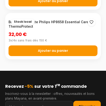
Ajouter au panier
Stock local
Brosse soufflante Philips HP8658 Essential Care
ThermoProtect
32,00 €
3x/4x sans frais dès 150 €
Ajouter au panier
re
Recevez
−5%
sur votre 1
commande
Inscrivez-vous à la newsletter : offres, nouveautés et bons
plans Mayana, en avant-première.