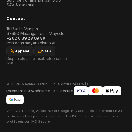
Suivi de commande par SMS
SAV & garantie
Contact
15 Ruelle Mjimpia
97650
Mtsangamouji
,
Mayotte
+262 6 39 28 09 89
contact@mayanadistrib.yt
Appeler
SMS
Disponible par e-mail, téléphone et
SMS.
© 2026 Mayana Distrib · Tous droits réservés
VISA
Paiement 100% sécurisé · 3-D Secure
Visa, Mastercard, Apple Pay et Google Pay acceptés · Paiement en 3x
ou 4x sans frais par carte bancaire dès 150 € d'achat · Transactions
protégées par 3-D Secure.