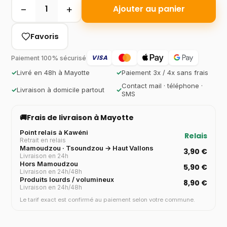
−
+
1
Ajouter au panier
Favoris
VISA
Paiement 100% sécurisé
✓
Livré en 48h à Mayotte
✓
Paiement 3x / 4x sans frais
Contact mail · téléphone ·
✓
Livraison à domicile partout
✓
SMS
🚚
Frais de livraison à Mayotte
Point relais à Kawéni
Relais
Retrait en relais
Mamoudzou · Tsoundzou → Haut Vallons
3,90 €
Livraison en 24h
Hors Mamoudzou
5,90 €
Livraison en 24h/48h
Produits lourds / volumineux
8,90 €
Livraison en 24h/48h
Le tarif exact est confirmé au paiement selon votre commune.