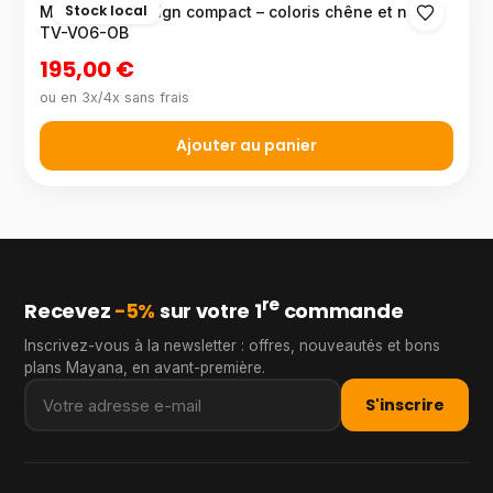
Stock local
Meuble TV design compact – coloris chêne et noir –
TV-VO6-OB
195,00 €
ou en 3x/4x sans frais
Ajouter au panier
re
Recevez
−5%
sur votre 1
commande
Inscrivez-vous à la newsletter : offres, nouveautés et bons
plans Mayana, en avant-première.
S'inscrire