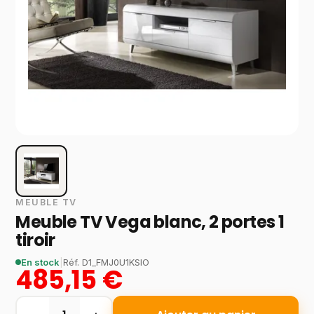
MEUBLE TV
Meuble TV Vega blanc, 2 portes 1
tiroir
En stock
|
Réf.
D1_FMJ0U1KSIO
485,15 €