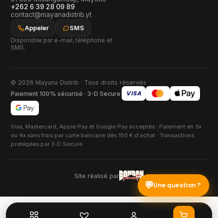
+262 6 39 28 09 89
contact@mayanadistrib.yt
Appeler
SMS
Disponible par e-mail, téléphone et
SMS.
© 2026 Mayana Distrib · Tous droits réservés
VISA
Paiement 100% sécurisé · 3-D Secure
Visa, Mastercard, Apple Pay et Google Pay acceptés · Paiement en 3x
ou 4x sans frais par carte bancaire dès 150 € d'achat · Transactions
protégées par 3-D Secure.
Site réalisé par
💬
Une question ?