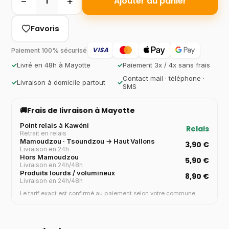
−
+
1
Ajouter au panier
Favoris
VISA
Paiement 100% sécurisé
✓
Livré en 48h à Mayotte
✓
Paiement 3x / 4x sans frais
Contact mail · téléphone ·
✓
Livraison à domicile partout
✓
SMS
🚚
Frais de livraison à Mayotte
Point relais à Kawéni
Relais
Retrait en relais
Mamoudzou · Tsoundzou → Haut Vallons
3,90 €
Livraison en 24h
Hors Mamoudzou
5,90 €
Livraison en 24h/48h
Produits lourds / volumineux
8,90 €
Livraison en 24h/48h
Le tarif exact est confirmé au paiement selon votre commune.