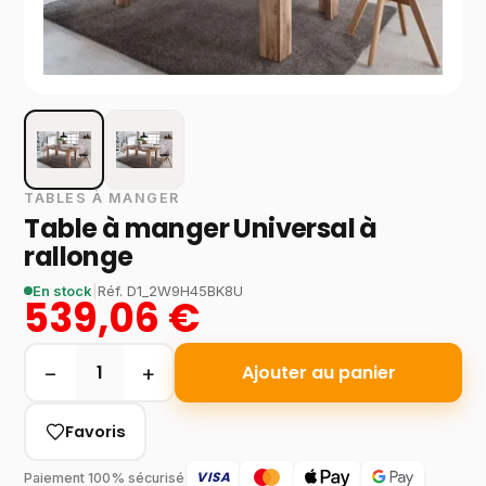
TABLES À MANGER
Table à manger Universal à
rallonge
En stock
|
Réf.
D1_2W9H45BK8U
539,06 €
−
+
1
Ajouter au panier
Favoris
VISA
Paiement 100% sécurisé