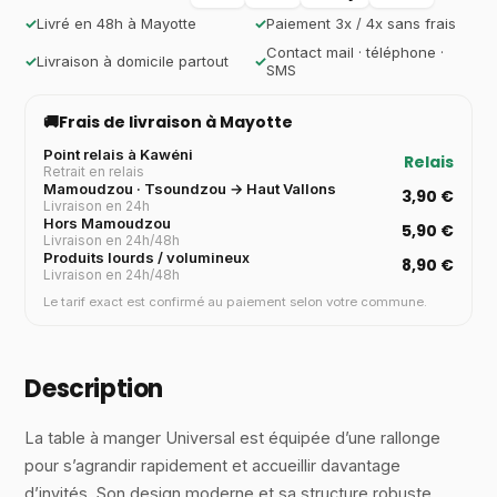
✓
Livré en 48h à Mayotte
✓
Paiement 3x / 4x sans frais
Contact mail · téléphone ·
✓
Livraison à domicile partout
✓
SMS
🚚
Frais de livraison à Mayotte
Point relais à Kawéni
Relais
Retrait en relais
Mamoudzou · Tsoundzou → Haut Vallons
3,90 €
Livraison en 24h
Hors Mamoudzou
5,90 €
Livraison en 24h/48h
Produits lourds / volumineux
8,90 €
Livraison en 24h/48h
Le tarif exact est confirmé au paiement selon votre commune.
Description
La table à manger Universal est équipée d’une rallonge
pour s’agrandir rapidement et accueillir davantage
d’invités. Son design moderne et sa structure robuste