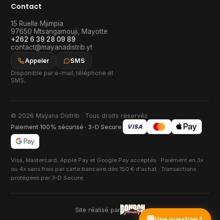
Contact
15 Ruelle Mjimpia
97650
Mtsangamouji
,
Mayotte
+262 6 39 28 09 89
contact@mayanadistrib.yt
Appeler
SMS
Disponible par e-mail, téléphone et
SMS.
© 2026 Mayana Distrib · Tous droits réservés
VISA
Paiement 100% sécurisé · 3-D Secure
Visa, Mastercard, Apple Pay et Google Pay acceptés · Paiement en 3x
ou 4x sans frais par carte bancaire dès 150 € d'achat · Transactions
protégées par 3-D Secure.
Site réalisé par
💬
Une question ?