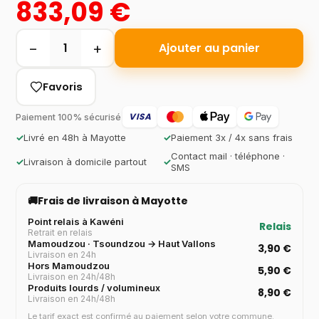
833,09 €
−
+
1
Ajouter au panier
Favoris
VISA
Paiement 100% sécurisé
✓
Livré en 48h à Mayotte
✓
Paiement 3x / 4x sans frais
Contact mail · téléphone ·
✓
Livraison à domicile partout
✓
SMS
🚚
Frais de livraison à Mayotte
Point relais à Kawéni
Relais
Retrait en relais
Mamoudzou · Tsoundzou → Haut Vallons
3,90 €
Livraison en 24h
Hors Mamoudzou
5,90 €
Livraison en 24h/48h
Produits lourds / volumineux
8,90 €
Livraison en 24h/48h
Le tarif exact est confirmé au paiement selon votre commune.